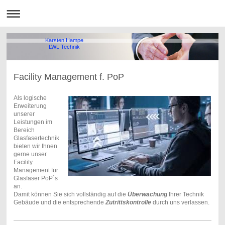
Karsten Hampe
LWL Technik
Facility Management f. PoP
Als logische
Erweiterung
unserer
Leistungen im
Bereich
Glasfasertechnik
bieten wir Ihnen
gerne unser
Facility
Management für
Glasfaser PoP´s
an.
Damit können Sie sich vollständig auf die
Überwachung
Ihrer Technik
Gebäude und die entsprechende
Zutrittskontrolle
durch uns verlassen.