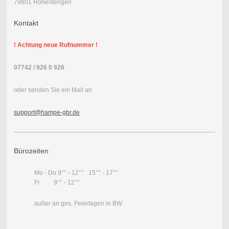
79801 Hohentengen
Kontakt
! Achtung neue Rufnummer !
07742 / 926 0 926
oder senden Sie ein Mail an
support@hampe-gbr.de
Bürozeiten
Mo - Do 9°° - 12°° 15°° - 17°°
Fr 9°° - 12°°
außer an ges. Feiertagen in BW